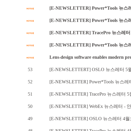
[E-NEWSLETTER] Power*Tools 뉴
[E-NEWSLETTER] Power*Tools 뉴
[E-NEWSLETTER] TracePro 뉴스레터
[E-NEWSLETTER] Power*Tools 뉴스
Lens-design software enables modern prec
53
[E-NEWSLETTERT] OSLO 뉴스레터 5월호
52
[E-NEWSLETTER] Power*Tools 뉴스레터 
51
[E-NEWSLETTER] TracePro 뉴스레터 5월호 - 
50
[E-NEWSLETTER] WebEx 뉴스레터
49
[E-NEWSLETTER] OSLO 뉴스레터 4월
48
[E-NEWSLETTER] TracePro 뉴스레