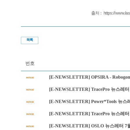
출처 : https://www.lase
목록
번호
[E-NEWSLETTER] OPSIRA - Rob
[E-NEWSLETTER] TracePro 뉴스레터
[E-NEWSLETTER] Power*Tools 뉴스레터
[E-NEWSLETTER] TracePro 뉴스레터 7월호
[E-NEWSLETTER] OSLO 뉴스레터 7월호 -