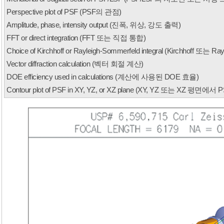
Perspective plot of PSF (PSF의 관점
)
Amplitude, phase, intensity output (진폭, 위상, 강도 출력
)
FFT or direct integration (FFT 또는 직접 통합
)
Choice of Kirchhoff or Rayleigh-Sommerfeld integral (Kirchhoff 또
Vector diffraction calculation (벡터 회절 계산
)
DOE efficiency used in calculations (계산에 사용된 DOE 효율
)
Contour plot of PSF in XY, YZ, or XZ plane (XY, YZ 또는 XZ 평