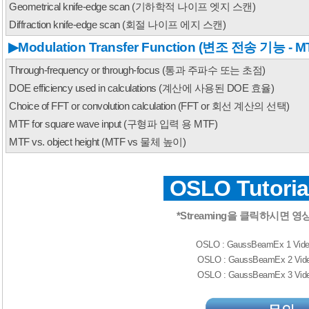
Geometrical knife-edge scan (기하학적 나이프 엣지 스캔
)
Diffraction knife-edge scan (회절 나이프 에지 스캔
)
▶
Modulation Transfer Function (변조 전송 기능 - M
Through-frequency or through-focus (통과 주파수 또는 초점
)
DOE efficiency used in calculations (계산에 사용된 DOE 효율
)
Choice of FFT or convolution calculation (FFT or 회선 계산의 선택
)
MTF for square wave input (구형파 입력 용 MTF
)
MTF vs. object height (MTF vs 물체 높이
)
OSLO
Tutoria
*Streaming을 클릭하시면 
OSLO : GaussBeamEx 1 Vide
OSLO : GaussBeamEx 2 Vide
OSLO : GaussBeamEx 3 Vid